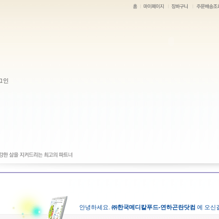
그인
안녕하세요.
㈜한국메디칼푸드-연하곤란닷컴
에 오신